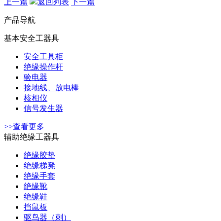
上一篇
返回列表
下一篇
产品导航
基本安全工器具
安全工具柜
绝缘操作杆
验电器
接地线、放电棒
核相仪
信号发生器
>>查看更多
辅助绝缘工器具
绝缘胶垫
绝缘梯凳
绝缘手套
绝缘靴
绝缘鞋
挡鼠板
驱鸟器（刺）