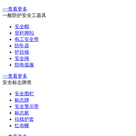
>>查看更多
一般防护安全工器具
安全帽
登杆脚扣
电工安全带
防坠器
护目镜
安全绳
防电弧服
>>查看更多
安全标志牌类
安全围栏
标志牌
安全警示带
标志桩
拉线护套
红布幔