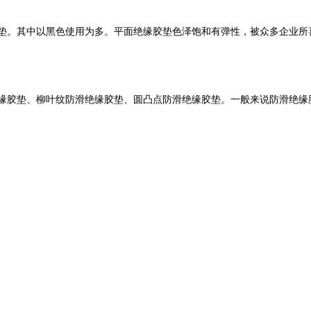
垫。其中以黑色使用为多。平面绝缘胶垫色泽饱和有弹性，被众多企业所
胶垫、柳叶纹防滑绝缘胶垫、圆凸点防滑绝缘胶垫。一般来说防滑绝缘胶