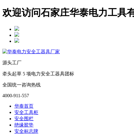
欢迎访问石家庄华泰电力工具
源头工厂
牵头起草 5 项电力安全工器具团标
全国统一咨询热线
4000-911-557
华泰首页
安全工具柜
安全围栏
绝缘胶垫
安全标志牌