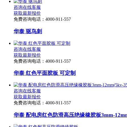
咨询在线客服
获取最新报价
免费咨询电话：4000-911-557
华泰 驱鸟刺
咨询在线客服
获取最新报价
免费咨询电话：4000-911-557
华泰 红色平面胶板 可定制
咨询在线客服
获取最新报价
免费咨询电话：4000-911-557
华泰 配电房红色防滑高压绝缘橡胶板3mm-12mm(5k