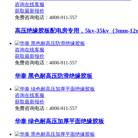
咨询在线客服
获取最新报价
免费咨询电话：4000-911-557
高压绝缘胶板配电房专用，5kv-35kv（3mm-12
咨询在线客服
获取最新报价
免费咨询电话：4000-911-557
华泰 黑色耐高压防滑绝缘胶板
咨询在线客服
获取最新报价
免费咨询电话：4000-911-557
华泰 绿色耐高压加厚平面绝缘胶板