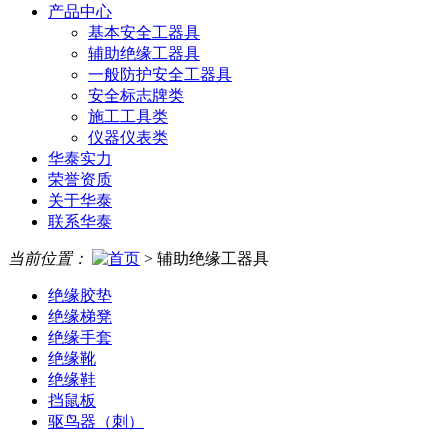
产品中心
基本安全工器具
辅助绝缘工器具
一般防护安全工器具
安全标志牌类
施工工具类
仪器仪表类
华泰实力
荣誉资质
关于华泰
联系华泰
当前位置：
>
辅助绝缘工器具
绝缘胶垫
绝缘梯凳
绝缘手套
绝缘靴
绝缘鞋
挡鼠板
驱鸟器（刺）