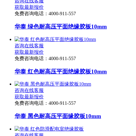
咨询在线客服
获取最新报价
免费咨询电话：4000-911-557
华泰 绿色耐高压平面绝缘胶板10mm
咨询在线客服
获取最新报价
免费咨询电话：4000-911-557
华泰 红色耐高压平面绝缘胶板10mm
咨询在线客服
获取最新报价
免费咨询电话：4000-911-557
华泰 黑色耐高压平面缘胶板10mm
咨询在线客服